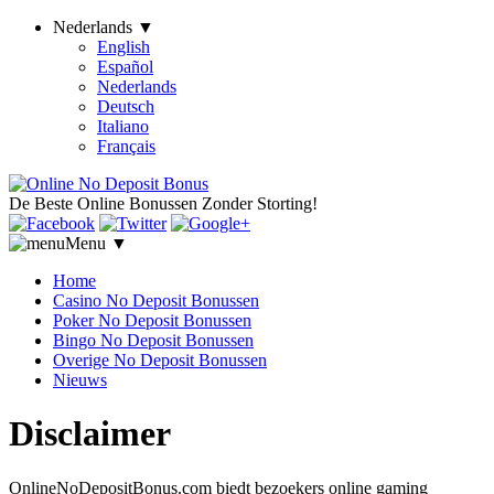
Nederlands ▼
English
Español
Nederlands
Deutsch
Italiano
Français
De Beste Online Bonussen Zonder Storting!
Menu ▼
Home
Casino No Deposit Bonussen
Poker No Deposit Bonussen
Bingo No Deposit Bonussen
Overige No Deposit Bonussen
Nieuws
Disclaimer
OnlineNoDepositBonus.com biedt bezoekers online gaming